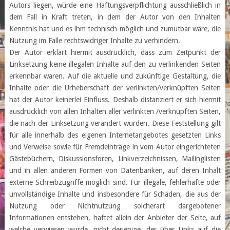
Autors liegen, würde eine Haftungsverpflichtung ausschließlich in
dem Fall in Kraft treten, in dem der Autor von den Inhalten
Kenntnis hat und es ihm technisch möglich und zumutbar wäre, die
Nutzung im Falle rechtswidriger Inhalte zu verhindern.
Der Autor erklärt hiermit ausdrücklich, dass zum Zeitpunkt der
Linksetzung keine illegalen Inhalte auf den zu verlinkenden Seiten
erkennbar waren. Auf die aktuelle und zukünftige Gestaltung, die
Inhalte oder die Urheberschaft der verlinkten/verknüpften Seiten
hat der Autor keinerlei Einfluss. Deshalb distanziert er sich hiermit
ausdrücklich von allen Inhalten aller verlinkten /verknüpften Seiten,
die nach der Linksetzung verändert wurden. Diese Feststellung gilt
für alle innerhalb des eigenen Internetangebotes gesetzten Links
und Verweise sowie für Fremdeinträge in vom Autor eingerichteten
Gästebüchern, Diskussionsforen, Linkverzeichnissen, Mailinglisten
und in allen anderen Formen von Datenbanken, auf deren Inhalt
externe Schreibzugriffe möglich sind. Für illegale, fehlerhafte oder
unvollständige Inhalte und insbesondere für Schäden, die aus der
Nutzung oder Nichtnutzung solcherart dargebotener
Informationen entstehen, haftet allein der Anbieter der Seite, auf
welche verwiesen wurde, nicht derjenige, der über Links auf die