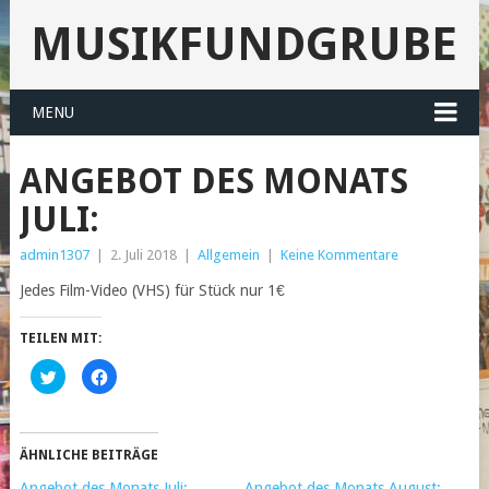
MUSIKFUNDGRUBE
MENU
ANGEBOT DES MONATS
JULI:
admin1307
|
2. Juli 2018
|
Allgemein
|
Keine Kommentare
Jedes Film-Video (VHS) für Stück nur 1€
TEILEN MIT:
Klick,
Klick,
um
um
über
auf
Twitter
Facebook
zu
zu
teilen
teilen
(Wird
(Wird
ÄHNLICHE BEITRÄGE
in
in
neuem
neuem
Angebot des Monats Juli:
Angebot des Monats August: