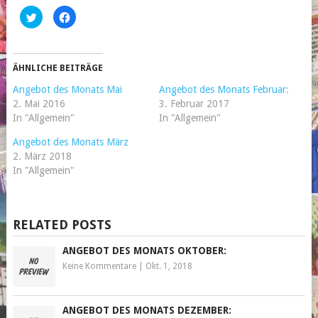
Klick,
Klick,
um
um
über
auf
Twitter
Facebook
zu
zu
teilen
teilen
(Wird
(Wird
ÄHNLICHE BEITRÄGE
in
in
neuem
neuem
Angebot des Monats Mai
Angebot des Monats Februar:
Fenster
Fenster
geöffnet)
geöffnet)
2. Mai 2016
3. Februar 2017
In "Allgemein"
In "Allgemein"
Angebot des Monats März
2. März 2018
In "Allgemein"
RELATED POSTS
ANGEBOT DES MONATS OKTOBER:
Keine Kommentare
|
Okt. 1, 2018
ANGEBOT DES MONATS DEZEMBER: