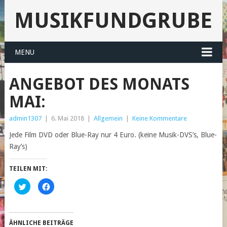
MUSIKFUNDGRUBE
MENU
ANGEBOT DES MONATS
MAI:
admin1307
|
6. Mai 2018
|
Allgemein
|
Keine Kommentare
Jede Film DVD oder Blue-Ray nur 4 Euro. (keine Musik-DVS’s, Blue-
Ray’s)
TEILEN MIT:
Klick,
Klick,
um
um
über
auf
Twitter
Facebook
zu
zu
teilen
teilen
(Wird
(Wird
ÄHNLICHE BEITRÄGE